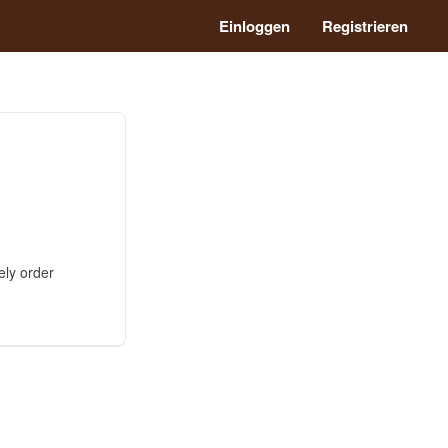
Einloggen
Registrieren
ely order