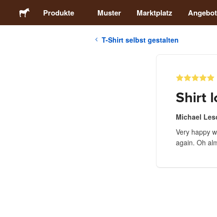
Produkte
Muster
Marktplatz
Angebot
T-Shirt selbst gestalten
Sticker
Etiketten
Shirt 
Magnete
Michael Le
Very happy wi
Buttons
again. Oh alm
Verpackung
Kleidung
Acrylprodukte