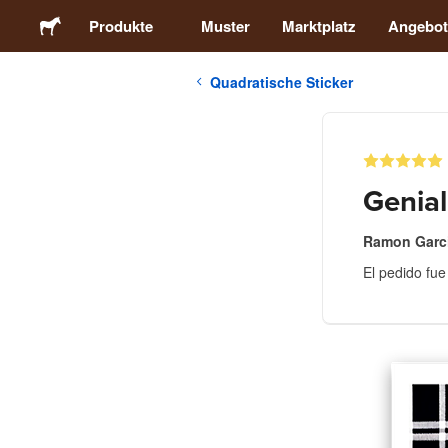
Produkte
Muster
Marktplatz
Angebot
Quadratische Sticker
Sticker
Etiketten
Genial
Magnete
Ramon Garci
El pedido fue
Buttons
Verpackung
Kleidung
Acrylprodukte