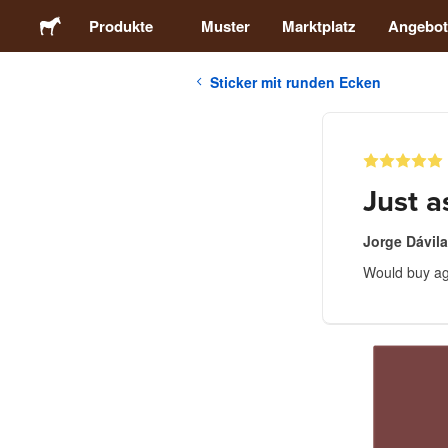
Produkte
Muster
Marktplatz
Angebot
Sticker mit runden Ecken
Sticker
Etiketten
Just a
Magnete
Jorge Dávila
Would buy ag
Buttons
Verpackung
Kleidung
Acrylprodukte