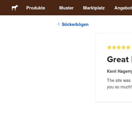
Produkte
Muster
Marktplatz
Angebot
Stickerbögen
Sticker
Etiketten
Great 
Magnete
Kerri Hagert
The site was 
Buttons
you so much!
Verpackung
Kleidung
Acrylprodukte