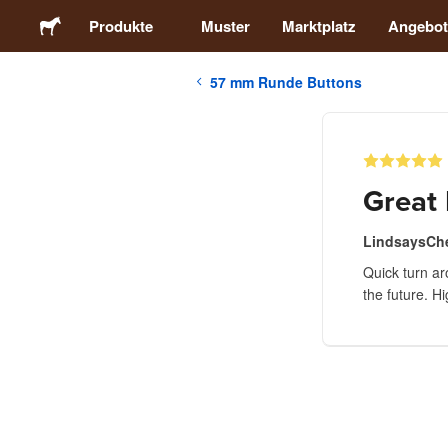
Produkte
Muster
Marktplatz
Angebot
57 mm Runde Buttons
Sticker
Etiketten
Great
Magnete
LindsaysCh
Quick turn ar
Buttons
the future. 
Verpackung
Kleidung
Acrylprodukte