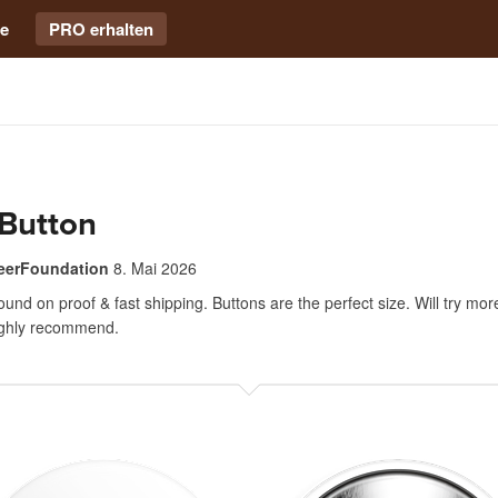
e
PRO erhalten
 Button
eerFoundation
8. Mai 2026
ound on proof & fast shipping. Buttons are the perfect size. Will try mor
Highly recommend.