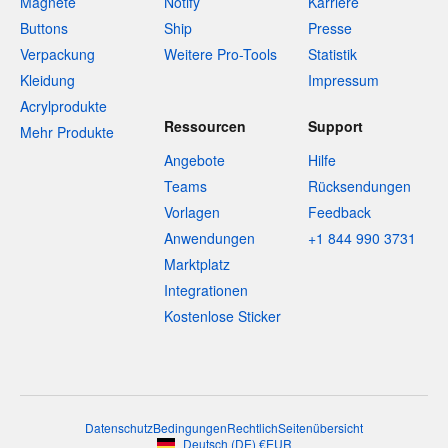
Magnete
Notify
Karriere
Buttons
Ship
Presse
Verpackung
Weitere Pro-Tools
Statistik
Kleidung
Impressum
Acrylprodukte
Ressourcen
Support
Mehr Produkte
Angebote
Hilfe
Teams
Rücksendungen
Vorlagen
Feedback
Anwendungen
+1 844 990 3731
Marktplatz
Integrationen
Kostenlose Sticker
Datenschutz
Bedingungen
Rechtlich
Seitenübersicht
Deutsch
(
DE
)
€
EUR