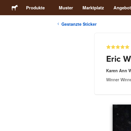
Produkte
Muster
Marktplatz
Angebot
Gestanzte Sticker
Sticker
Etiketten
Eric W
Magnete
Karen Ann W
Winner Winner
Buttons
Verpackung
Kleidung
Acrylprodukte