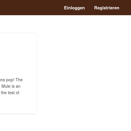
Einloggen
Registrieren
igns pop! The
r Mule is an
the test of