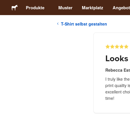
Produkte
Muster
Marktplatz
Angebot
T-Shirt selbst gestalten
Sticker
Etiketten
Looks 
Magnete
Rebecca Est
I truly like 
Buttons
print quality 
excellent cho
Verpackung
time!
Kleidung
Acrylprodukte