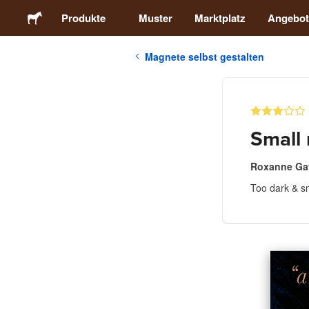
Produkte
Muster
Marktplatz
Angebot
Magnete selbst gestalten
Sticker
Etiketten
Small
Magnete
Roxanne Ga
Too dark & s
Buttons
Verpackung
Kleidung
Acrylprodukte