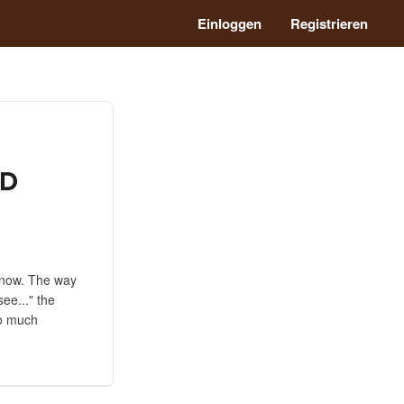
Einloggen
Registrieren
ED
 now. The way
ee..." the
so much