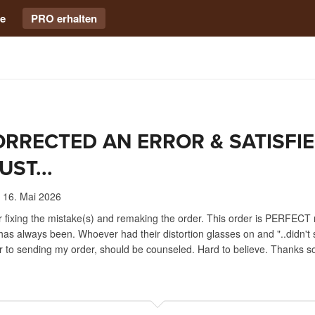
e
PRO erhalten
RRECTED AN ERROR & SATISFI
UST...
16. Mai 2026
r fixing the mistake(s) and remaking the order. This order is PERFECT
has always been. Whoever had their distortion glasses on and "..didn't s
r to sending my order, should be counseled. Hard to believe. Thanks 