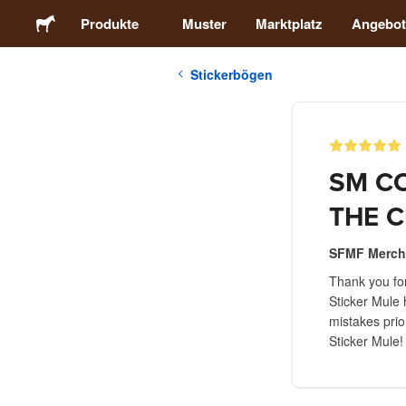
Produkte
Muster
Marktplatz
Angebot
Stickerbögen
Sticker
Etiketten
SM CO
Magnete
THE C
Buttons
SFMF Merch
Thank you fo
Sticker Mule 
Verpackung
mistakes prio
Sticker Mule!
Kleidung
Acrylprodukte