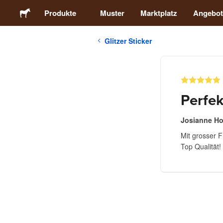
Produkte
Muster
Marktplatz
Angebot
Glitzer Sticker
Sticker
Etiketten
Perfek
Magnete
Josianne H
Mit grosser F
Buttons
Top Qualität!
Verpackung
Kleidung
Acrylprodukte