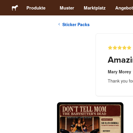
Produkte
Muster
Marktplatz
Angebot
Sticker Packs
Sticker
Etiketten
Amazi
Magnete
Mary Morey
Thank you for
Buttons
Verpackung
Kleidung
Acrylprodukte