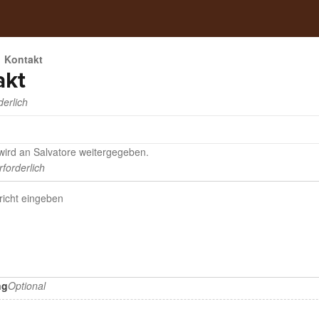
Kontakt
akt
derlich
 wird an Salvatore weitergegeben.
rforderlich
ng
Optional