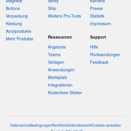
Magnete
Notify
Karriere
Buttons
Ship
Presse
Verpackung
Weitere Pro-Tools
Statistik
Kleidung
Impressum
Acrylprodukte
Ressourcen
Support
Mehr Produkte
Angebote
Hilfe
Teams
Rücksendungen
Vorlagen
Feedback
Anwendungen
Marktplatz
Integrationen
Kostenlose Sticker
Datenschutz
Bedingungen
Rechtlich
Seitenübersicht
Cookies verwalten