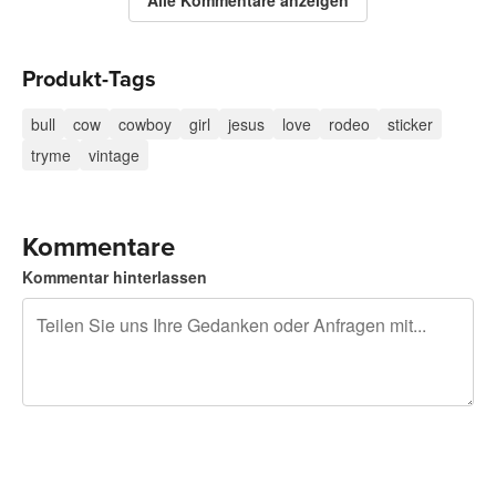
Alle Kommentare anzeigen
Produkt-Tags
bull
cow
cowboy
girl
jesus
love
rodeo
sticker
tryme
vintage
Kommentare
Kommentar hinterlassen
240 Zeichen übrig
Sich registrieren, um zu posten