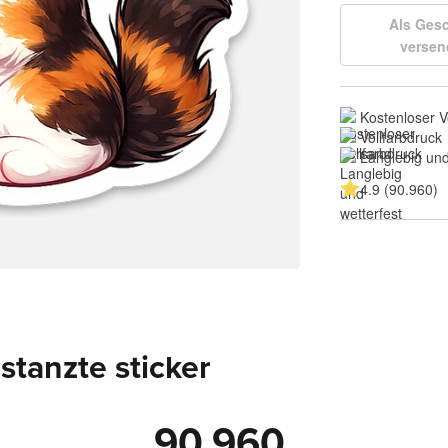
Als Ges
versen
Kostenloser 
Vollfarbdruck
Langlebig und
4.9 (90.960)
tanzte sticker
90.960