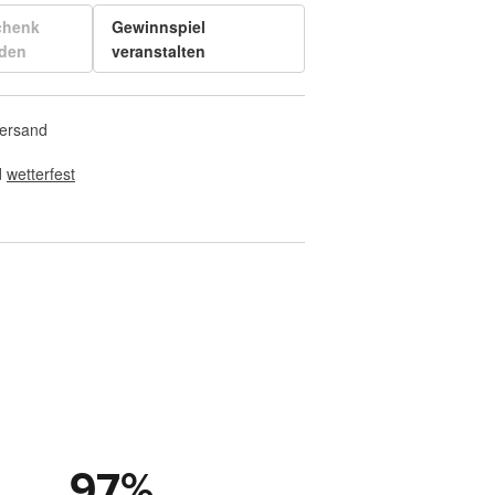
chenk
Gewinnspiel
den
veranstalten
Versand
 
wetterfest
97
%