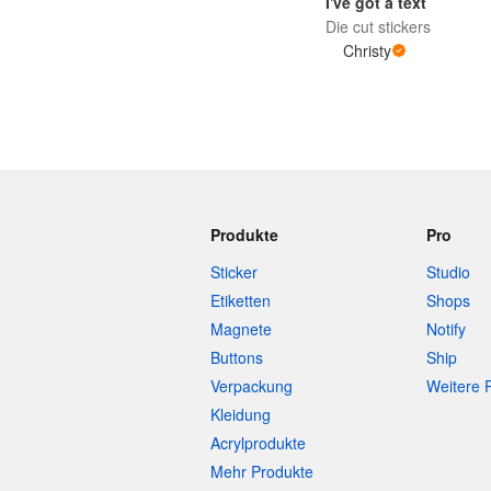
I've got a text
Die cut stickers
Christy
Mehr Produkte
Muster
Produkte
Pro
Sticker
Studio
Etiketten
Shops
Magnete
Notify
Buttons
Ship
Verpackung
Weitere 
Kleidung
Acrylprodukte
Mehr Produkte