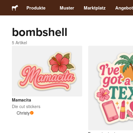
Produkte
Muster
Marktplatz
Angebot
bombshell
Sticker
5 Artikel
Etiketten
Magnete
Buttons
Verpackung
Mamacita
Die cut stickers
Christy
Kleidung
Acrylprodukte