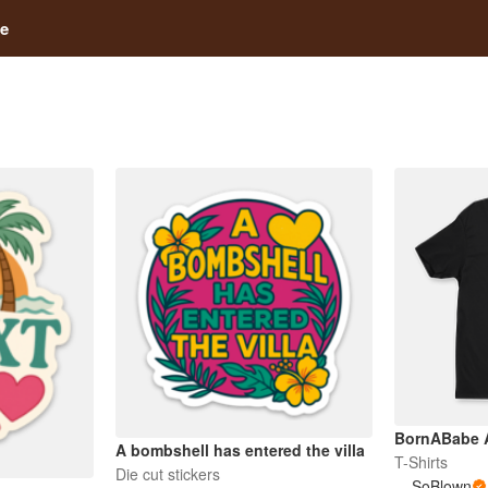
e
BornABabe A
A bombshell has entered the villa
T-Shirts
Die cut stickers
SoBlown