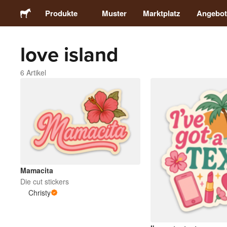
Produkte
Muster
Marktplatz
Angebot
love island
Sticker
6 Artikel
Etiketten
Magnete
Buttons
Verpackung
Mamacita
Die cut stickers
Christy
Kleidung
Acrylprodukte