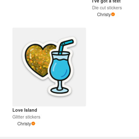
I've got a text
Die cut stickers
Christy
Mehr Produkte
Muster
Love Island
Glitter stickers
Christy