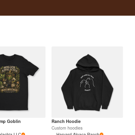
amp Goblin
Ranch Hoodie
Custom hoodies
alachia LLC
Harvard Alpaca Ranch