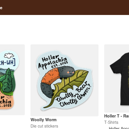
e
Holler T - R
Woolly Worm
T-Shirts
Die cut stickers
Holler App