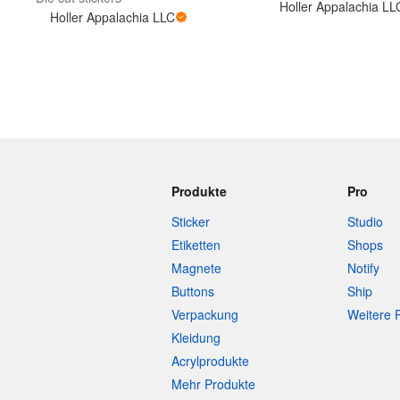
Holler Appalachia LL
Holler Appalachia LLC
Mehr Produkte
Muster
Produkte
Pro
Sticker
Studio
Etiketten
Shops
Magnete
Notify
Buttons
Ship
Verpackung
Weitere 
Kleidung
Acrylprodukte
Mehr Produkte