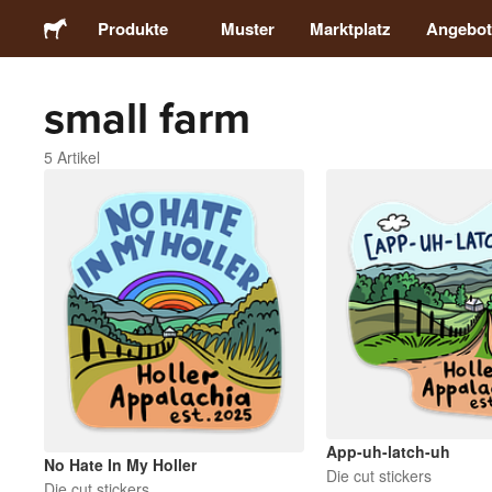
Produkte
Muster
Marktplatz
Angebot
small farm
Sticker
5 Artikel
Etiketten
Magnete
Buttons
Verpackung
Kleidung
App-uh-latch-uh
No Hate In My Holler
Die cut stickers
Die cut stickers
Acrylprodukte