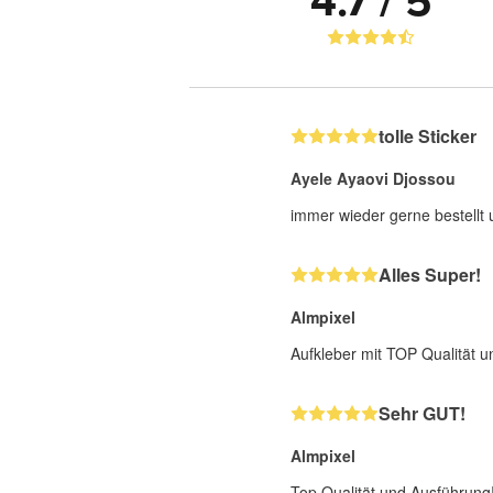
4.7 / 5
tolle Sticker
Ayele Ayaovi Djossou
immer wieder gerne bestellt
Alles Super!
Almpixel
Aufkleber mit TOP Qualität u
Sehr GUT!
Almpixel
Top Qualität und Ausführung!