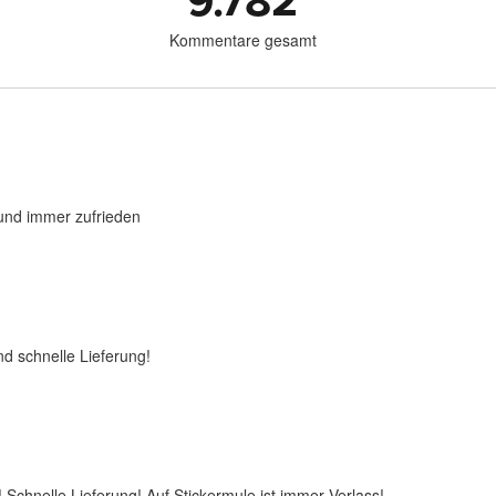
9.782
Kommentare gesamt
 und immer zufrieden
nd schnelle Lieferung!
 Schnelle Lieferung! Auf Stickermule ist immer Verlass!