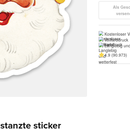
Als Ges
versen
Kostenloser 
Vollfarbdruck
Langlebig und
4.9 (90.973)
tanzte sticker