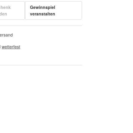
chenk
Gewinnspiel
den
veranstalten
Versand
 
wetterfest