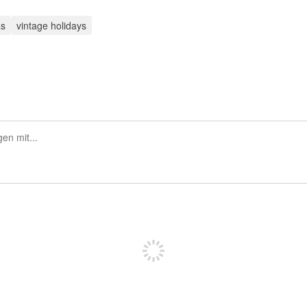
as
vintage holidays
Sich registrieren, um zu posten