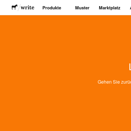
Produkte
Muster
Marktplatz
Sticker
Etiketten
Magnete
Buttons
Gehen Sie zurü
Verpackung
Kleidung
Acrylprodukte