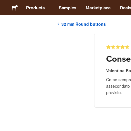
Products
Samples
Marketplace
Deal
32 mm Round buttons
Stickers
Labels
Conse
Magnets
Valentina Ba
Come sempre 
Buttons
assecondato l
previsto.
Packaging
Apparel
Acrylics