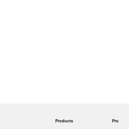
More products
Samples
Products
Pro