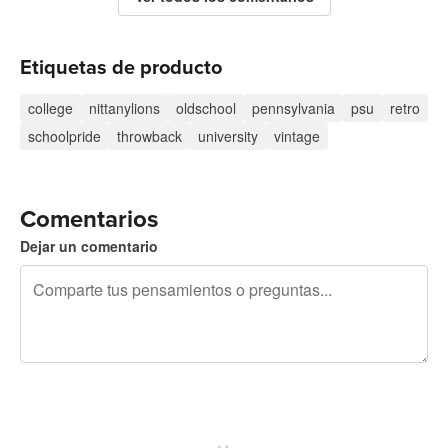
Etiquetas de producto
college
nittanylions
oldschool
pennsylvania
psu
retro
schoolpride
throwback
university
vintage
Comentarios
Dejar un comentario
240 caracteres restantes
Regístrate para publicar