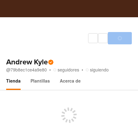
Andrew Kyle
@
79b8ec1ce4a9e80
seguidores
siguiendo
Tienda
Plantillas
Acerca de
Tienda