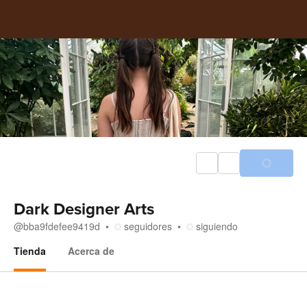
Dark Designer Arts
@
bba9fdefee9419d
seguidores
siguiendo
Tienda
Acerca de
Tienda