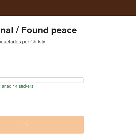
gnal / Found peace
roquelados
por
Christy
 añadir 4 stickers