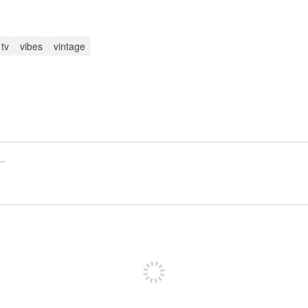
tv
vibes
vintage
Regístrate para publicar