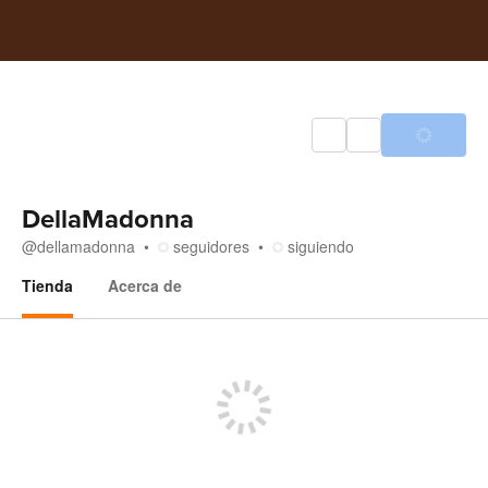
DellaMadonna
@
dellamadonna
seguidores
siguiendo
Tienda
Acerca de
Tienda