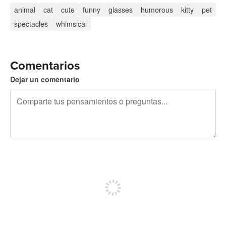
animal
cat
cute
funny
glasses
humorous
kitty
pet
spectacles
whimsical
Comentarios
Dejar un comentario
240 caracteres restantes
Regístrate para publicar