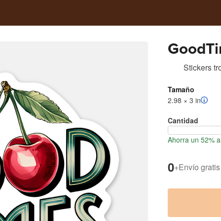
GoodTi
Stickers t
Tamaño
2.98 × 3 in
Cantidad
Ahorra un 52% al
0
+
Envío gratis