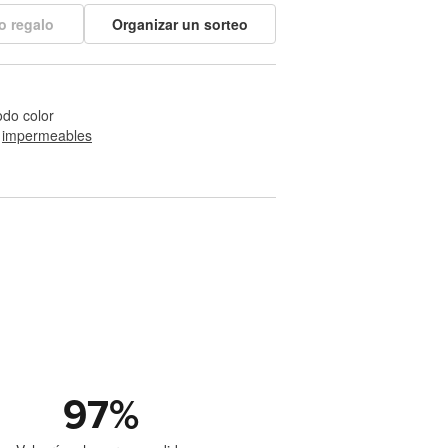
o regalo
Organizar un sorteo
odo color
 
impermeables
97
%