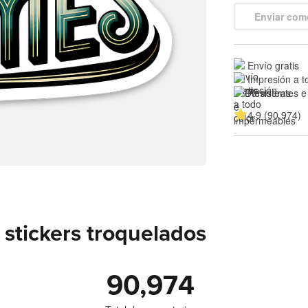
Enviar com
Envío gratis
Impresión a t
Resistentes e
4.9 (90,974)
stickers troquelados
90,974