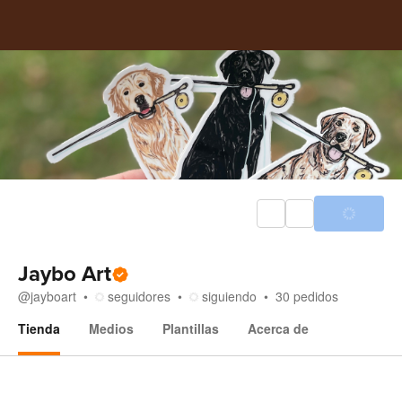
Jaybo Art
@
jayboart
seguidores
siguiendo
30
pedidos
Tienda
Medios
Plantillas
Acerca de
Tienda