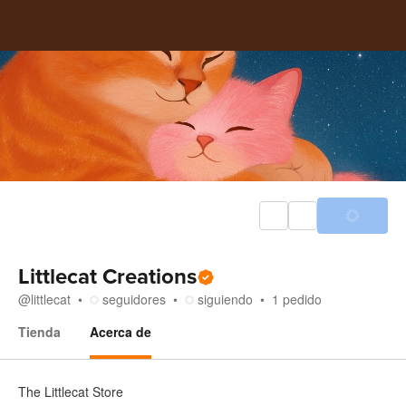
Littlecat Creations
@
littlecat
seguidores
siguiendo
1
pedido
Tienda
Acerca de
Acerca de
The Littlecat Store