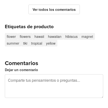
Ver todos los comentarios
Etiquetas de producto
flower
flowers
hawaii
hawaiian
hibiscus
magnet
summer
tiki
tropical
yellow
Comentarios
Dejar un comentario
240 caracteres restantes