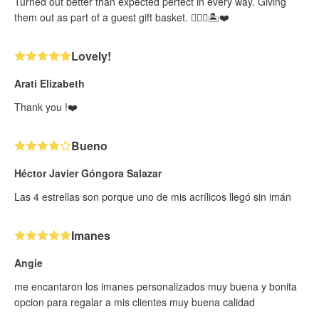
Turned out better than expected perfect in every way. Giving
them out as part of a guest gift basket. 👍🏻🤘🏝️❤️
Lovely!
Arati Elizabeth
Thank you !❤️
Bueno
Héctor Javier Góngora Salazar
Las 4 estrellas son porque uno de mis acrílicos llegó sin imán
Imanes
Angie
me encantaron los imanes personalizados muy buena y bonita
opcion para regalar a mis clientes muy buena calidad