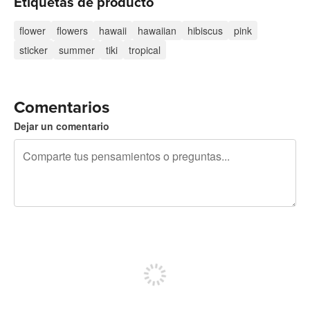
Etiquetas de producto
flower
flowers
hawaii
hawaiian
hibiscus
pink
sticker
summer
tiki
tropical
Comentarios
Dejar un comentario
240 caracteres restantes
Regístrate para publicar