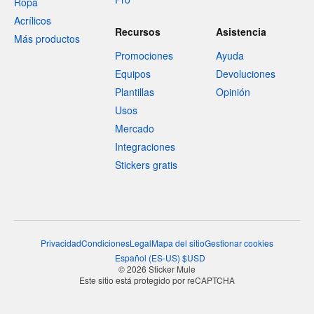
Ropa
Acrílicos
Recursos
Asistencia
Más productos
Promociones
Ayuda
Equipos
Devoluciones
Plantillas
Opinión
Usos
Mercado
Integraciones
Stickers gratis
Privacidad
Condiciones
Legal
Mapa del sitio
Gestionar cookies
Español
(
ES-US
)
$
USD
© 2026 Sticker Mule
Este sitio está protegido por reCAPTCHA