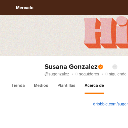
Mercado
Susana Gonzalez
@
sugonzalez
seguidores
siguiendo
Tienda
Medios
Plantillas
Acerca de
Acerca de
dribbble.com/sugo