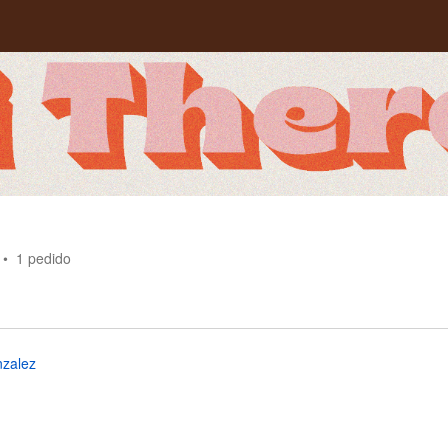
1
pedido
nzalez