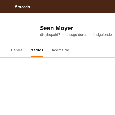
Mercado
Sean Moyer
@
sykopaf67
seguidores
siguiendo
Tienda
Medios
Acerca de
Medios