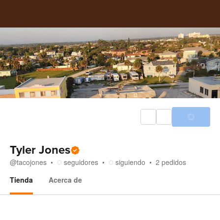
Tyler Jones
@
tacojones
seguidores
siguiendo
2
pedidos
Tienda
Acerca de
Tienda