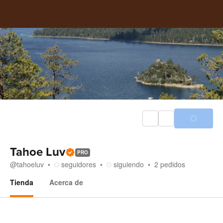
Tahoe Luv
PRO
@
tahoeluv
seguidores
siguiendo
2
pedidos
Tienda
Acerca de
Tienda