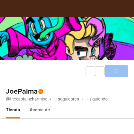
JoePalma
@
thecaptaincharming
seguidores
siguiendo
Tienda
Acerca de
Tienda