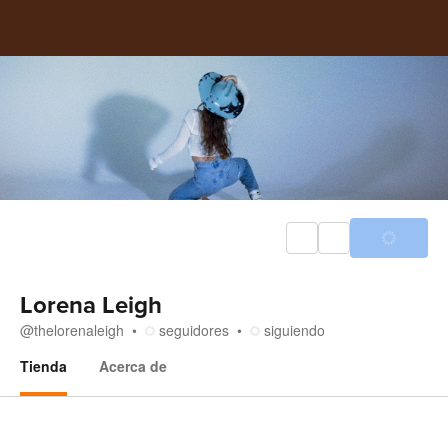
Lorena Leigh
@
thelorenaleigh
seguidores
siguiendo
Tienda
Acerca de
Tienda