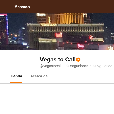
Mercado
Vegas to Cali
@
vegastocali
seguidores
siguiendo
Tienda
Acerca de
Tienda