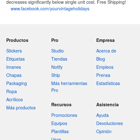
decreases significantly below single unit cost. Free Shipping!
www.facebook.com/yourvintageholidays
Productos
Pro
Empresa
Stickers
Studio
Acerca de
Etiquetas
Tiendas
Blog
Imanes
Notify
Empleos
Chapas
Ship
Prensa
Packaging
Más herramientas
Estadísticas
Pro
Ropa
Acrílicos
Recursos
Asistencia
Más productos
Promociones
Ayuda
Equipos
Devoluciones
Plantillas
Opinión
Usos