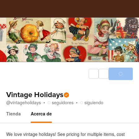
Vintage Holidays
@
vintageholidays
seguidores
siguiendo
Tienda
Acerca de
Acerca de
We love vintage holidays! See pricing for multiple items, cost