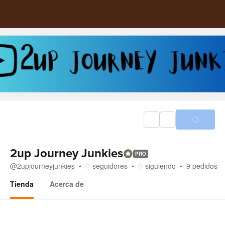
2up Journey Junkies
PRO
@
2upjourneyjunkies
seguidores
siguiendo
9
pedidos
Tienda
Acerca de
Tienda