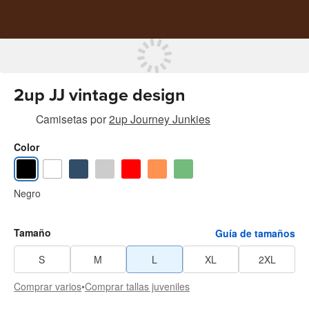
2up JJ vintage design
Camisetas
por
2up Journey Junkies
Color
Negro
Tamaño
Guía de tamaños
S
M
L
XL
2XL
Comprar varios
•
Comprar tallas juveniles