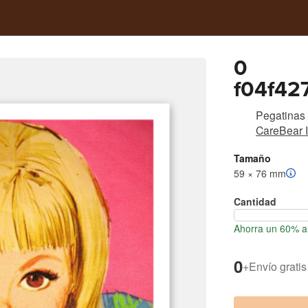
0
f04f42
eba1a4
Pegatinas
CareBear I
Tamaño
59 × 76 mm
Cantidad
Ahorra un 60% al
0
+
Envío gratis