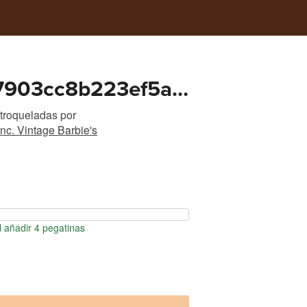
7903cc8b223ef5a0
8cff
 troqueladas
por
nc. Vintage Barbie's
 añadir 4 pegatinas