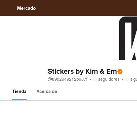
Mercado
Stickers by Kim & Em
@
89d2949212b987f
seguidores
sig
Tienda
Acerca de
Tienda