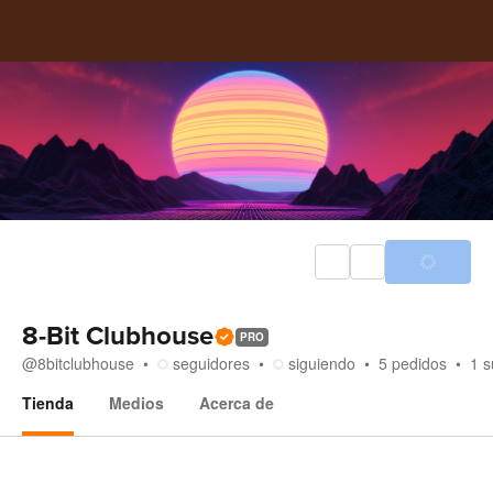
8-Bit Clubhouse
PRO
@
8bitclubhouse
seguidores
siguiendo
5
pedidos
1
s
Tienda
Medios
Acerca de
Tienda