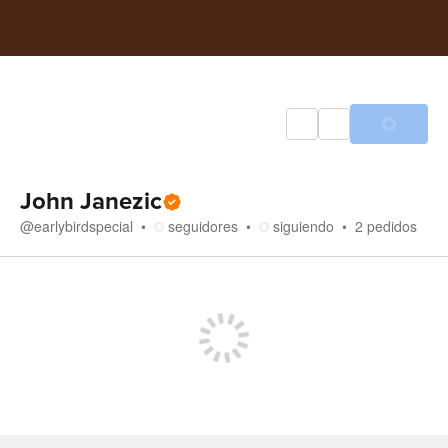
John Janezic
@
earlybirdspecial
seguidores
siguiendo
2
pedidos
Tienda