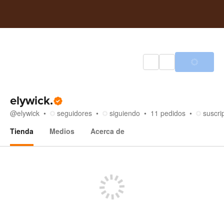
elywick.
@
elywick
seguidores
siguiendo
11
pedidos
suscri
Tienda
Medios
Acerca de
Tienda